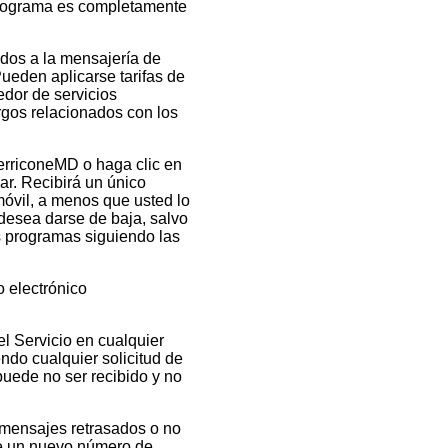
programa es completamente
ados a la mensajería de
Pueden aplicarse tarifas de
edor de servicios
rgos relacionados con los
erriconeMD o haga clic en
ar. Recibirá un único
óvil, a menos que usted lo
desea darse de baja, salvo
os programas siguiendo las
 electrónico
l Servicio en cualquier
ndo cualquier solicitud de
uede no ser recibido y no
 mensajes retrasados o no
ne un nuevo número de