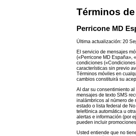
Términos de
Perricone MD Es
Última actualización: 20 Se
El servicio de mensajes mó
(«Perricone MD España», «no
condiciones («Condiciones d
características sin previo 
Términos móviles en cualqu
cambios constituirá su ace
Al dar su consentimiento a
mensajes de texto SMS recu
inalámbricos al número de m
estado o lista federal de N
telefónica automática u otr
alertas e información (por 
pueden incluir promociones,
Usted entiende que no tiene