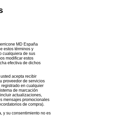
s
 Perricone MD España
e estos términos y
o cualquiera de sus
mos modificar estos
cha efectiva de dichos
usted acepta recibir
u proveedor de servicios
 registrado en cualquier
 sistema de marcación
ncluir actualizaciones,
 Los mensajes promocionales
recordatorios de compra).
a, y su consentimiento no es