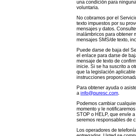
una condición para ningun
voluntaria.
No cobramos por el Servicio
texto impuestos por su prov
mensajes y datos. Consulte 
inalámbricos para obtener 
mensajes SMS/de texto, incl
Puede darse de baja del Se
el enlace para darse de baj
mensaje de texto de confir
inicie. Si se ha suscrito a
que la legislación aplicabl
instrucciones proporcionad
Para obtener ayuda o asist
a
info@puresc.com
.
Podemos cambiar cualquier 
momento y le notificaremos
STOP o HELP, que envíe a 
seremos responsables de cu
Los operadores de telefoní
entregados. Usted se compr