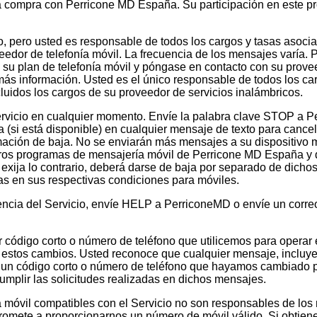
a compra con Perricone MD España. Su participación en este 
, pero usted es responsable de todos los cargos y tasas asoci
eedor de telefonía móvil. La frecuencia de los mensajes varía. 
su plan de telefonía móvil y póngase en contacto con su prove
más información. Usted es el único responsable de todos los ca
uidos los cargos de su proveedor de servicios inalámbricos.
rvicio en cualquier momento. Envíe la palabra clave STOP a P
a (si está disponible) en cualquier mensaje de texto para cancel
mación de baja. No se enviarán más mensajes a su dispositivo m
 otros programas de mensajería móvil de Perricone MD España y 
e exija lo contrario, deberá darse de baja por separado de dich
as en sus respectivas condiciones para móviles.
encia del Servicio, envíe HELP a PerriconeMD o envíe un correo
código corto o número de teléfono que utilicemos para operar e
 estos cambios. Usted reconoce que cualquier mensaje, incluye
un código corto o número de teléfono que hayamos cambiado p
mplir las solicitudes realizadas en dichos mensajes.
a móvil compatibles con el Servicio no son responsables de los
omete a proporcionarnos un número de móvil válido. Si obtie