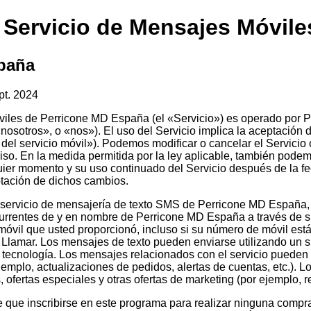
 Servicio de Mensajes Móvile
paña
pt. 2024
viles de Perricone MD España (el «Servicio») es operado por
sotros», o «nos»). El uso del Servicio implica la aceptación d
el servicio móvil»). Podemos modificar o cancelar el Servicio 
aviso. En la medida permitida por la ley aplicable, también pode
ier momento y su uso continuado del Servicio después de la fe
ptación de dichos cambios.
l servicio de mensajería de texto SMS de Perricone MD España, 
rrentes de y en nombre de Perricone MD España a través de s
óvil que usted proporcionó, incluso si su número de móvil está
o Llamar. Los mensajes de texto pueden enviarse utilizando un
a tecnología. Los mensajes relacionados con el servicio pueden i
ejemplo, actualizaciones de pedidos, alertas de cuentas, etc.).
 ofertas especiales y otras ofertas de marketing (por ejemplo, 
 que inscribirse en este programa para realizar ninguna compr